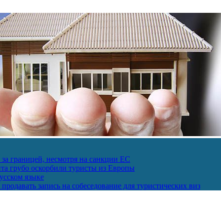
за границей, несмотря на санкции ЕС
пта грубо оскорбили туристы из Европы
усском языке
продавать запись на собеседование для туристических виз