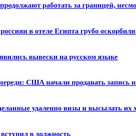
продолжают работать за границей, несм
 россиян в отеле Египта грубо оскорбил
оявились вывески на русском языке
очереди: США начали продавать запись н
сделанные удаленно визы и высылать их 
вступил в должность