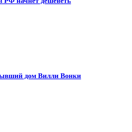
в РФ начнет дешеветь
бывший дом Вилли Вонки