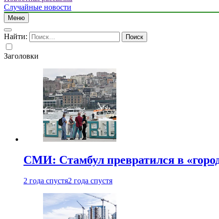
Случайные новости
Меню
Найти:
Заголовки
СМИ: Стамбул превратился в «город
2 года спустя
2 года спустя