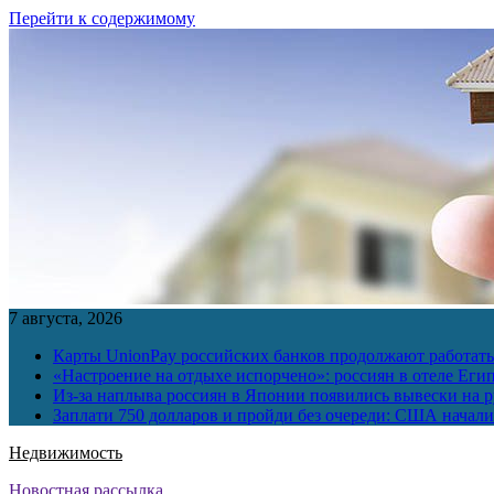
Перейти к содержимому
7 августа, 2026
Карты UnionPay российских банков продолжают работать 
«Настроение на отдыхе испорчено»: россиян в отеле Еги
Из-за наплыва россиян в Японии появились вывески на р
Заплати 750 долларов и пройди без очереди: США начали 
Недвижимость
Новостная рассылка