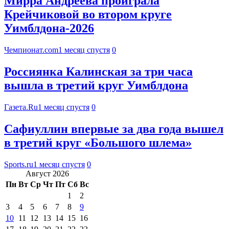
Мирра Андреева проиграла
Крейчиковой во втором круге
Уимблдона-2026
Чемпионат.com
1 месяц спустя
0
Россиянка Калинская за три часа
вышла в третий круг Уимблдона
Газета.Ru
1 месяц спустя
0
Сафиуллин впервые за два года вышел
в третий круг «Большого шлема»
Sports.ru
1 месяц спустя
0
Август 2026
Пн
Вт
Ср
Чт
Пт
Сб
Вс
1
2
3
4
5
6
7
8
9
10
11
12
13
14
15
16