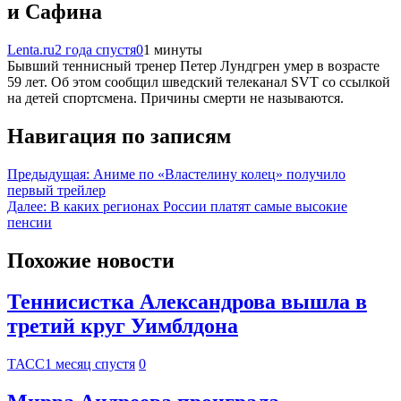
и Сафина
Lenta.ru
2 года спустя
0
1 минуты
Бывший теннисный тренер Петер Лундгрен умер в возрасте
59 лет. Об этом сообщил шведский телеканал SVT со ссылкой
на детей спортсмена. Причины смерти не называются.
Навигация по записям
Предыдущая:
Аниме по «Властелину колец» получило
первый трейлер
Далее:
В каких регионах России платят самые высокие
пенсии
Похожие новости
Теннисистка Александрова вышла в
третий круг Уимблдона
ТАСС
1 месяц спустя
0