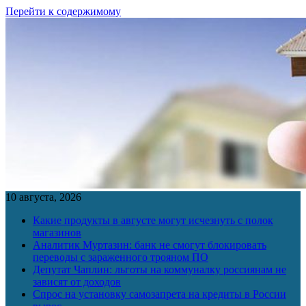
Перейти к содержимому
10 августа, 2026
Какие продукты в августе могут исчезнуть с полок
магазинов
Аналитик Муртазин: банк не смогут блокировать
переводы с зараженного трояном ПО
Депутат Чаплин: льготы на коммуналку россиянам не
зависят от доходов
Спрос на установку самозапрета на кредиты в России