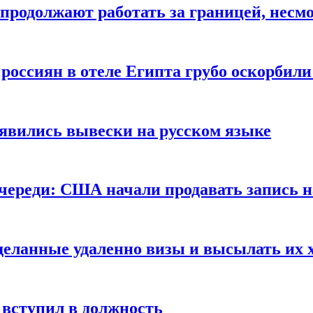
продолжают работать за границей, несм
 россиян в отеле Египта грубо оскорбил
оявились вывески на русском языке
очереди: США начали продавать запись н
сделанные удаленно визы и высылать их 
вступил в должность