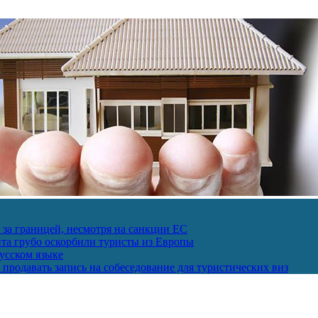
за границей, несмотря на санкции ЕС
пта грубо оскорбили туристы из Европы
усском языке
продавать запись на собеседование для туристических виз