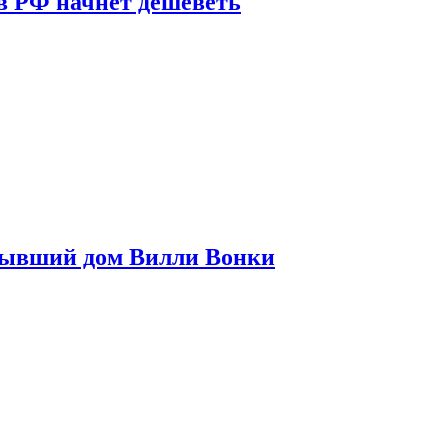
в РФ начнет дешеветь
бывший дом Вилли Вонки