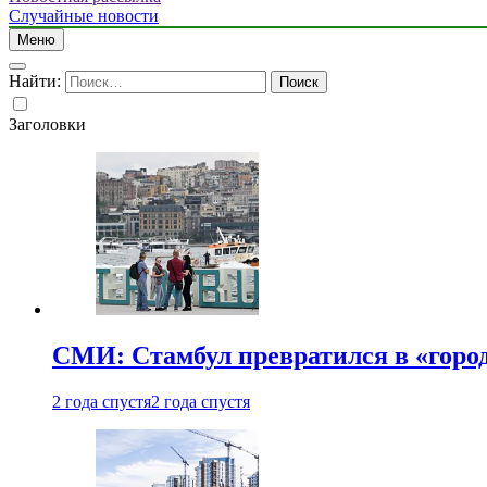
Случайные новости
Меню
Найти:
Заголовки
СМИ: Стамбул превратился в «город
2 года спустя
2 года спустя