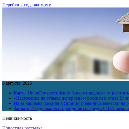
Перейти к содержимому
6 августа, 2026
Карты UnionPay российских банков продолжают работать 
«Настроение на отдыхе испорчено»: россиян в отеле Еги
Из-за наплыва россиян в Японии появились вывески на р
Заплати 750 долларов и пройди без очереди: США начали 
Недвижимость
Новостная рассылка