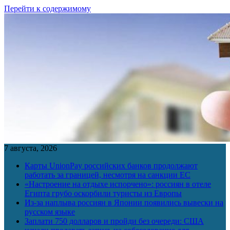
Перейти к содержимому
7 августа, 2026
Карты UnionPay российских банков продолжают
работать за границей, несмотря на санкции ЕС
«Настроение на отдыхе испорчено»: россиян в отеле
Египта грубо оскорбили туристы из Европы
Из-за наплыва россиян в Японии появились вывески на
русском языке
Заплати 750 долларов и пройди без очереди: США