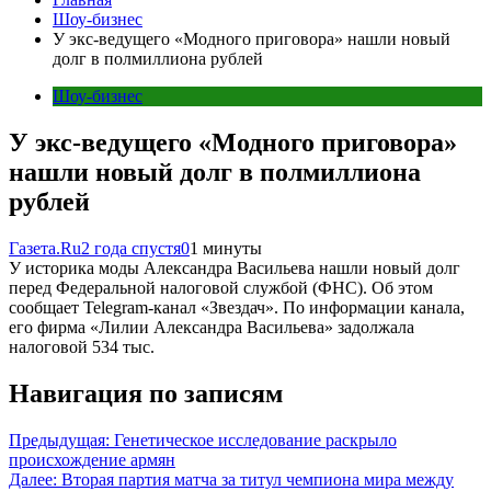
Шоу-бизнес
У экс-ведущего «Модного приговора» нашли новый
долг в полмиллиона рублей
Шоу-бизнес
У экс-ведущего «Модного приговора»
нашли новый долг в полмиллиона
рублей
Газета.Ru
2 года спустя
0
1 минуты
У историка моды Александра Васильева нашли новый долг
перед Федеральной налоговой службой (ФНС). Об этом
сообщает Telegram-канал «Звездач». По информации канала,
его фирма «Лилии Александра Васильева» задолжала
налоговой 534 тыс.
Навигация по записям
Предыдущая:
Генетическое исследование раскрыло
происхождение армян
Далее:
Вторая партия матча за титул чемпиона мира между