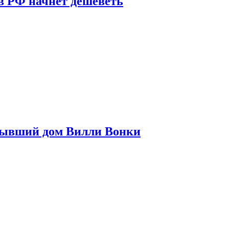
в РФ начнет дешеветь
бывший дом Вилли Вонки