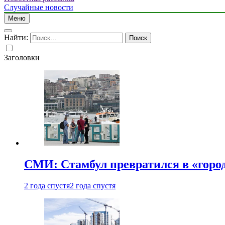
Случайные новости
Меню
Найти:
Заголовки
СМИ: Стамбул превратился в «город
2 года спустя
2 года спустя