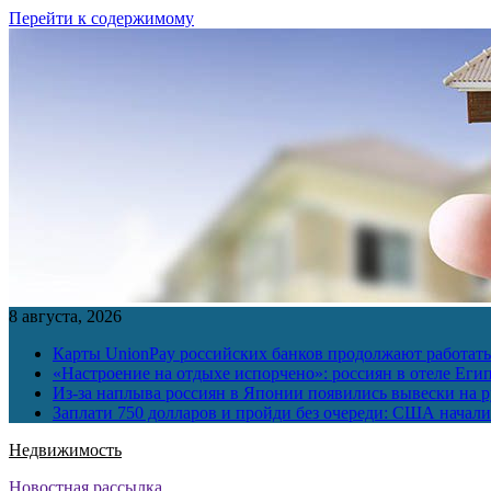
Перейти к содержимому
8 августа, 2026
Карты UnionPay российских банков продолжают работать 
«Настроение на отдыхе испорчено»: россиян в отеле Еги
Из-за наплыва россиян в Японии появились вывески на р
Заплати 750 долларов и пройди без очереди: США начали 
Недвижимость
Новостная рассылка