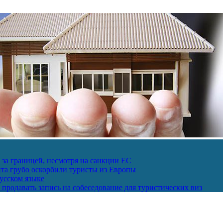
за границей, несмотря на санкции ЕС
пта грубо оскорбили туристы из Европы
усском языке
продавать запись на собеседование для туристических виз