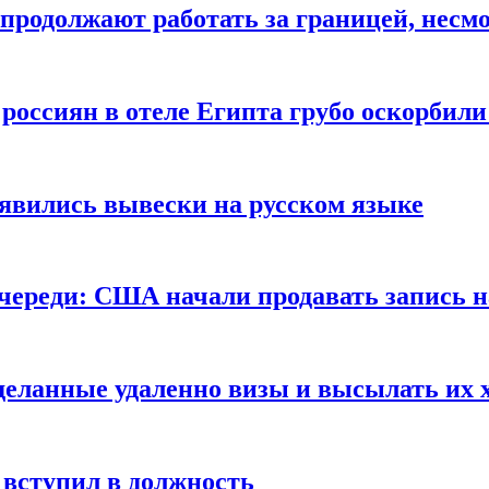
продолжают работать за границей, несм
 россиян в отеле Египта грубо оскорбил
оявились вывески на русском языке
очереди: США начали продавать запись н
сделанные удаленно визы и высылать их 
вступил в должность