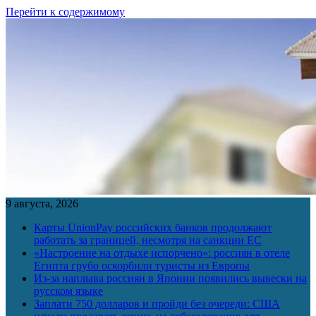
Перейти к содержимому
9 августа, 2026
Карты UnionPay российских банков продолжают
работать за границей, несмотря на санкции ЕС
«Настроение на отдыхе испорчено»: россиян в отеле
Египта грубо оскорбили туристы из Европы
Из-за наплыва россиян в Японии появились вывески на
русском языке
Заплати 750 долларов и пройди без очереди: США