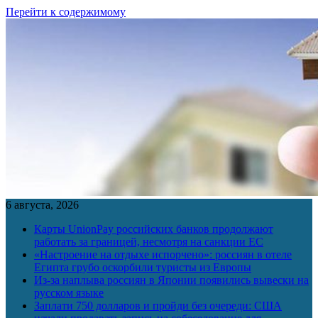
Перейти к содержимому
6 августа, 2026
Карты UnionPay российских банков продолжают
работать за границей, несмотря на санкции ЕС
«Настроение на отдыхе испорчено»: россиян в отеле
Египта грубо оскорбили туристы из Европы
Из-за наплыва россиян в Японии появились вывески на
русском языке
Заплати 750 долларов и пройди без очереди: США