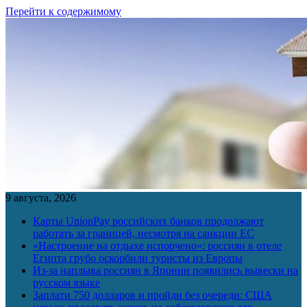
Перейти к содержимому
9 августа, 2026
Карты UnionPay российских банков продолжают
работать за границей, несмотря на санкции ЕС
«Настроение на отдыхе испорчено»: россиян в отеле
Египта грубо оскорбили туристы из Европы
Из-за наплыва россиян в Японии появились вывески на
русском языке
Заплати 750 долларов и пройди без очереди: США