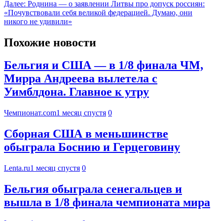
Далее:
Роднина — о заявлении Литвы про допуск россиян:
«Почувствовали себя великой федерацией. Думаю, они
никого не удивили»
Похожие новости
Бельгия и США — в 1/8 финала ЧМ,
Мирра Андреева вылетела с
Уимблдона. Главное к утру
Чемпионат.com
1 месяц спустя
0
Сборная США в меньшинстве
обыграла Боснию и Герцеговину
Lenta.ru
1 месяц спустя
0
Бельгия обыграла сенегальцев и
вышла в 1/8 финала чемпионата мира