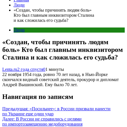
Люди
«Создан, чтобы причинять людям боль»
Кто был главным инквизитором Сталина
и как сложилась его судьба?
Люди
«Создан, чтобы причинять людям
боль» Кто был главным инквизитором
Сталина и как сложилась его судьба?
Lenta.ru
2 года спустя
0
1 минуты
22 ноября 1954 года, ровно 70 лет назад, в Нью-Йорке
скончался видный советский деятель, прокурор и дипломат
Андрей Вышинский. Ему было 70 лет.
Навигация по записям
Предыдущая:
«Посильнее»: в России призвали нанести
по Украине еще один удар
Далее:
В России не справились с целями
по импортозамещению медоборудования