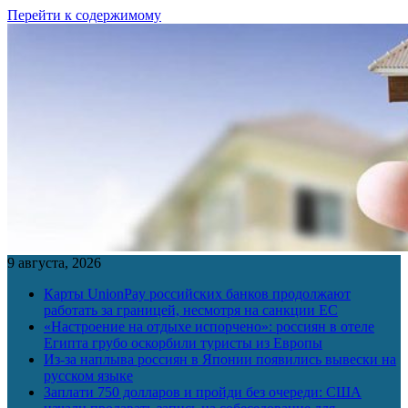
Перейти к содержимому
9 августа, 2026
Карты UnionPay российских банков продолжают
работать за границей, несмотря на санкции ЕС
«Настроение на отдыхе испорчено»: россиян в отеле
Египта грубо оскорбили туристы из Европы
Из-за наплыва россиян в Японии появились вывески на
русском языке
Заплати 750 долларов и пройди без очереди: США