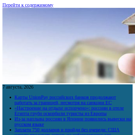
Перейти к содержимому
7 августа, 2026
Карты UnionPay российских банков продолжают
работать за границей, несмотря на санкции ЕС
«Настроение на отдыхе испорчено»: россиян в отеле
Египта грубо оскорбили туристы из Европы
Из-за наплыва россиян в Японии появились вывески на
русском языке
Заплати 750 долларов и пройди без очереди: США