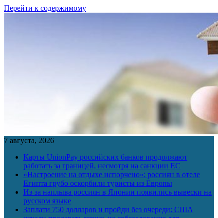
Перейти к содержимому
7 августа, 2026
Карты UnionPay российских банков продолжают
работать за границей, несмотря на санкции ЕС
«Настроение на отдыхе испорчено»: россиян в отеле
Египта грубо оскорбили туристы из Европы
Из-за наплыва россиян в Японии появились вывески на
русском языке
Заплати 750 долларов и пройди без очереди: США