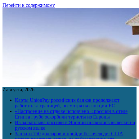
Перейти к содержимому
7 августа, 2026
Карты UnionPay российских банков продолжают
работать за границей, несмотря на санкции ЕС
«Настроение на отдыхе испорчено»: россиян в отеле
Египта грубо оскорбили туристы из Европы
Из-за наплыва россиян в Японии появились вывески на
русском языке
Заплати 750 долларов и пройди без очереди: США