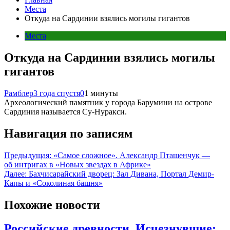
Места
Откуда на Сардинии взялись могилы гигантов
Места
Откуда на Сардинии взялись могилы
гигантов
Рамблер
3 года спустя
0
1 минуты
Археологический памятник у города Барумини на острове
Сардиния называется Су-Нуракси.
Навигация по записям
Предыдущая:
«Самое сложное». Александр Пташенчук —
об интригах в «Новых звездах в Африке»
Далее:
Бахчисарайский дворец: Зал Дивана, Портал Демир-
Капы и «Соколиная башня»
Похожие новости
Российские древности. Исчезнувшие: