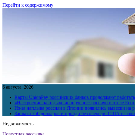
Перейти к содержимому
6 августа, 2026
Карты UnionPay российских банков продолжают работать 
«Настроение на отдыхе испорчено»: россиян в отеле Еги
Из-за наплыва россиян в Японии появились вывески на р
Заплати 750 долларов и пройди без очереди: США начали 
Недвижимость
Новостная рассылка