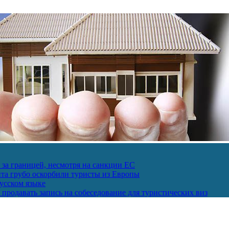
за границей, несмотря на санкции ЕС
пта грубо оскорбили туристы из Европы
усском языке
продавать запись на собеседование для туристических виз