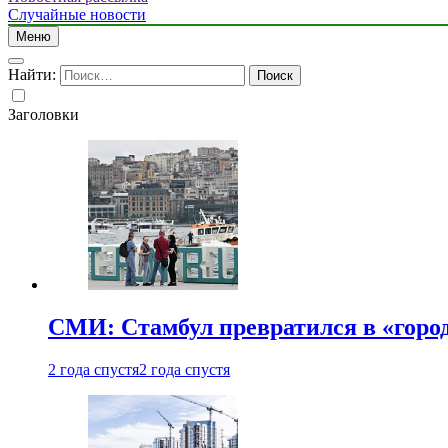
Случайные новости
Меню
Найти:
Заголовки
СМИ: Стамбул превратился в «город
2 года спустя
2 года спустя