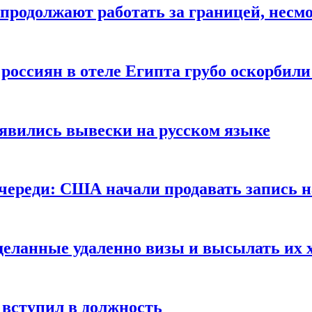
продолжают работать за границей, несм
 россиян в отеле Египта грубо оскорбил
оявились вывески на русском языке
очереди: США начали продавать запись н
сделанные удаленно визы и высылать их 
вступил в должность