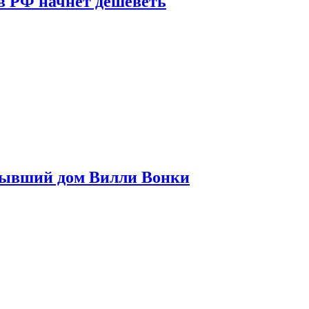
в РФ начнет дешеветь
бывший дом Вилли Вонки