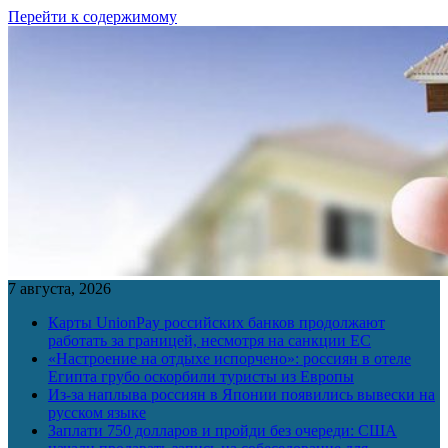
Перейти к содержимому
7 августа, 2026
Карты UnionPay российских банков продолжают
работать за границей, несмотря на санкции ЕС
«Настроение на отдыхе испорчено»: россиян в отеле
Египта грубо оскорбили туристы из Европы
Из-за наплыва россиян в Японии появились вывески на
русском языке
Заплати 750 долларов и пройди без очереди: США