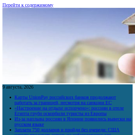
Перейти к содержимому
9 августа, 2026
Карты UnionPay российских банков продолжают
работать за границей, несмотря на санкции ЕС
«Настроение на отдыхе испорчено»: россиян в отеле
Египта грубо оскорбили туристы из Европы
Из-за наплыва россиян в Японии появились вывески на
русском языке
Заплати 750 долларов и пройди без очереди: США