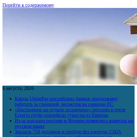
Перейти к содержимому
6 августа, 2026
Карты UnionPay российских банков продолжают
работать за границей, несмотря на санкции ЕС
«Настроение на отдыхе испорчено»: россиян в отеле
Египта грубо оскорбили туристы из Европы
Из-за наплыва россиян в Японии появились вывески на
русском языке
Заплати 750 долларов и пройди без очереди: США