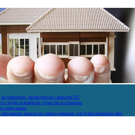
за границей, несмотря на санкции ЕС
пта грубо оскорбили туристы из Европы
усском языке
продавать запись на собеседование для туристических виз