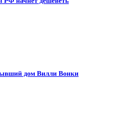
в РФ начнет дешеветь
бывший дом Вилли Вонки