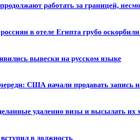
продолжают работать за границей, несм
 россиян в отеле Египта грубо оскорбил
оявились вывески на русском языке
очереди: США начали продавать запись н
сделанные удаленно визы и высылать их 
вступил в должность