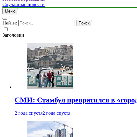
Случайные новости
Меню
Найти:
Заголовки
СМИ: Стамбул превратился в «город
2 года спустя
2 года спустя