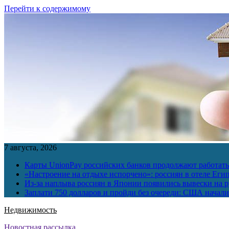
Перейти к содержимому
7 августа, 2026
Карты UnionPay российских банков продолжают работать 
«Настроение на отдыхе испорчено»: россиян в отеле Еги
Из-за наплыва россиян в Японии появились вывески на р
Заплати 750 долларов и пройди без очереди: США начали 
Недвижимость
Новостная рассылка