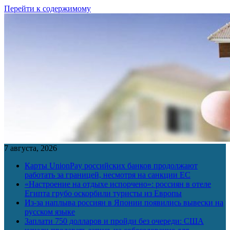
Перейти к содержимому
7 августа, 2026
Карты UnionPay российских банков продолжают
работать за границей, несмотря на санкции ЕС
«Настроение на отдыхе испорчено»: россиян в отеле
Египта грубо оскорбили туристы из Европы
Из-за наплыва россиян в Японии появились вывески на
русском языке
Заплати 750 долларов и пройди без очереди: США