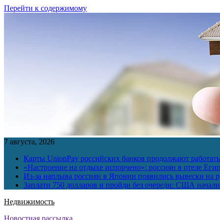
Перейти к содержимому
7 августа, 2026
Карты UnionPay российских банков продолжают работать 
«Настроение на отдыхе испорчено»: россиян в отеле Еги
Из-за наплыва россиян в Японии появились вывески на р
Заплати 750 долларов и пройди без очереди: США начали 
Недвижимость
Новостная рассылка