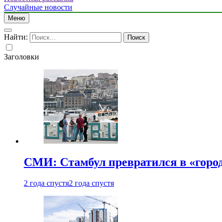
Случайные новости
Меню
Найти:
Заголовки
СМИ: Стамбул превратился в «город
2 года спустя
2 года спустя