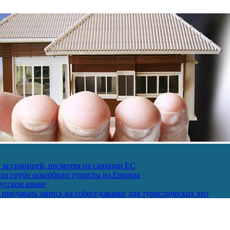
за границей, несмотря на санкции ЕС
пта грубо оскорбили туристы из Европы
усском языке
продавать запись на собеседование для туристических виз