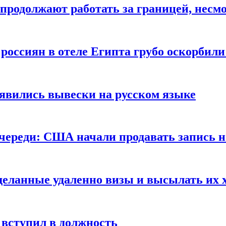
продолжают работать за границей, несм
 россиян в отеле Египта грубо оскорбил
оявились вывески на русском языке
очереди: США начали продавать запись н
сделанные удаленно визы и высылать их 
вступил в должность