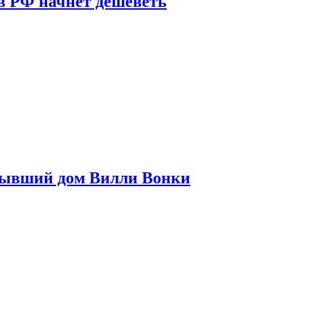
в РФ начнет дешеветь
бывший дом Вилли Вонки