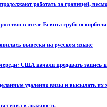
продолжают работать за границей, несм
 россиян в отеле Египта грубо оскорбил
оявились вывески на русском языке
очереди: США начали продавать запись н
сделанные удаленно визы и высылать их 
вступил в должность