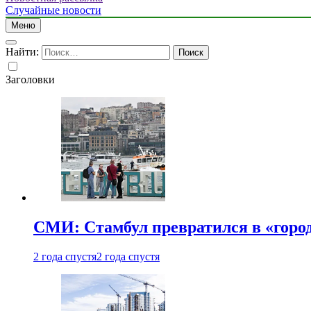
Случайные новости
Меню
Найти:
Заголовки
СМИ: Стамбул превратился в «город
2 года спустя
2 года спустя