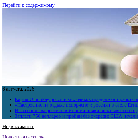
Перейти к содержимому
6 августа, 2026
Карты UnionPay российских банков продолжают работать 
«Настроение на отдыхе испорчено»: россиян в отеле Еги
Из-за наплыва россиян в Японии появились вывески на р
Заплати 750 долларов и пройди без очереди: США начали 
Недвижимость
Новостная рассылка