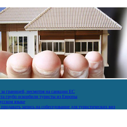
за границей, несмотря на санкции ЕС
пта грубо оскорбили туристы из Европы
усском языке
продавать запись на собеседование для туристических виз