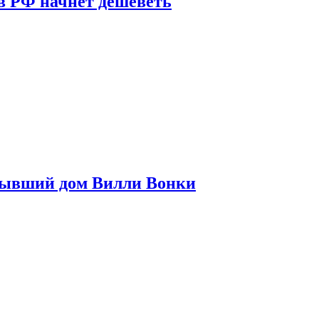
в РФ начнет дешеветь
бывший дом Вилли Вонки