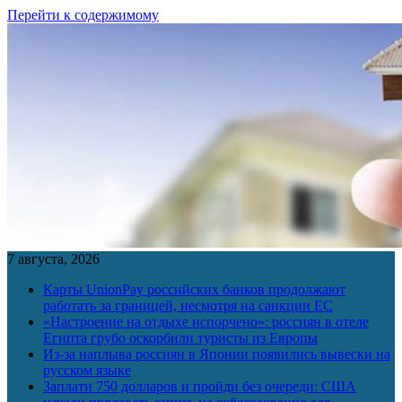
Перейти к содержимому
7 августа, 2026
Карты UnionPay российских банков продолжают
работать за границей, несмотря на санкции ЕС
«Настроение на отдыхе испорчено»: россиян в отеле
Египта грубо оскорбили туристы из Европы
Из-за наплыва россиян в Японии появились вывески на
русском языке
Заплати 750 долларов и пройди без очереди: США