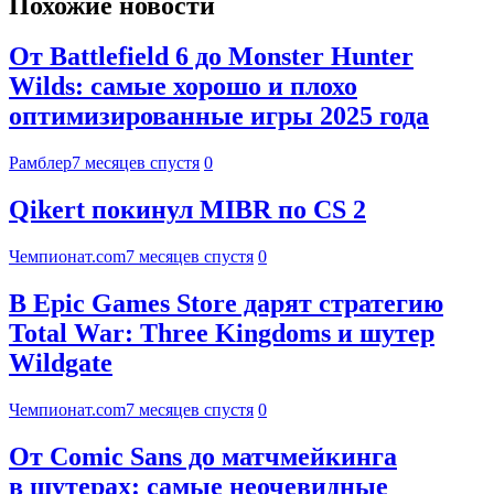
Похожие новости
От Battlefield 6 до Monster Hunter
Wilds: самые хорошо и плохо
оптимизированные игры 2025 года
Рамблер
7 месяцев спустя
0
Qikert покинул MIBR по CS 2
Чемпионат.com
7 месяцев спустя
0
В Epic Games Store дарят стратегию
Total War: Three Kingdoms и шутер
Wildgate
Чемпионат.com
7 месяцев спустя
0
От Comic Sans до матчмейкинга
в шутерах: самые неочевидные