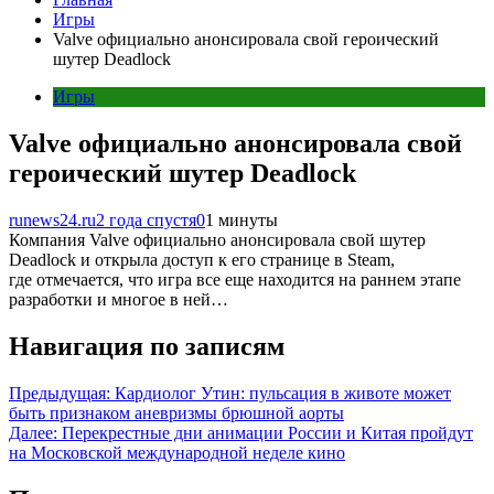
Игры
Valve официально анонсировала свой героический
шутер Deadlock
Игры
Valve официально анонсировала свой
героический шутер Deadlock
runews24.ru
2 года спустя
0
1 минуты
Компания Valve официально анонсировала свой шутер
Deadlock и открыла доступ к его странице в Steam,
где отмечается, что игра все еще находится на раннем этапе
разработки и многое в ней…
Навигация по записям
Предыдущая:
Кардиолог Утин: пульсация в животе может
быть признаком аневризмы брюшной аорты
Далее:
Перекрестные дни анимации России и Китая пройдут
на Московской международной неделе кино