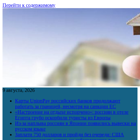
Перейти к содержимому
9 августа, 2026
Карты UnionPay российских банков продолжают
работать за границей, несмотря на санкции ЕС
«Настроение на отдыхе испорчено»: россиян в отеле
Египта грубо оскорбили туристы из Европы
Из-за наплыва россиян в Японии появились вывески на
русском языке
Заплати 750 долларов и пройди без очереди: США