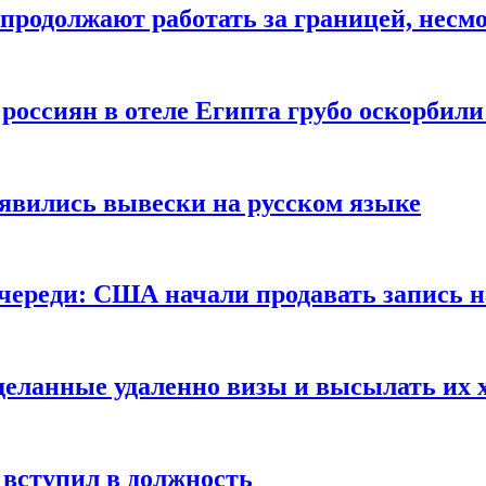
продолжают работать за границей, несм
 россиян в отеле Египта грубо оскорбил
оявились вывески на русском языке
очереди: США начали продавать запись н
сделанные удаленно визы и высылать их 
вступил в должность