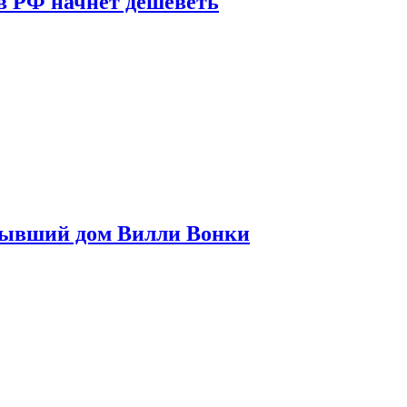
в РФ начнет дешеветь
бывший дом Вилли Вонки