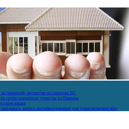
за границей, несмотря на санкции ЕС
пта грубо оскорбили туристы из Европы
усском языке
продавать запись на собеседование для туристических виз