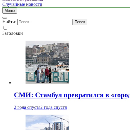
Случайные новости
Меню
Найти:
Заголовки
СМИ: Стамбул превратился в «город
2 года спустя
2 года спустя