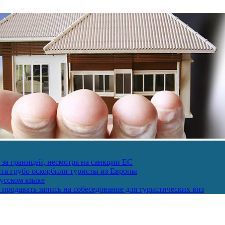
за границей, несмотря на санкции ЕС
пта грубо оскорбили туристы из Европы
усском языке
продавать запись на собеседование для туристических виз