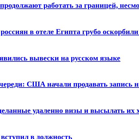
продолжают работать за границей, несм
 россиян в отеле Египта грубо оскорбил
оявились вывески на русском языке
очереди: США начали продавать запись н
сделанные удаленно визы и высылать их 
вступил в должность