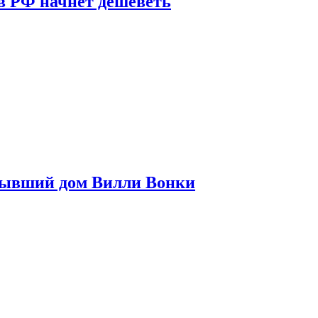
в РФ начнет дешеветь
бывший дом Вилли Вонки