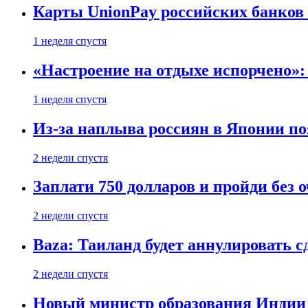
Карты UnionPay российских банков 
1 неделя спустя
«Настроение на отдыхе испорчено»:
1 неделя спустя
Из-за наплыва россиян в Японии п
2 недели спустя
Заплати 750 долларов и пройди без 
2 недели спустя
Baza: Таиланд будет аннулировать 
2 недели спустя
Новый министр образования Индии 