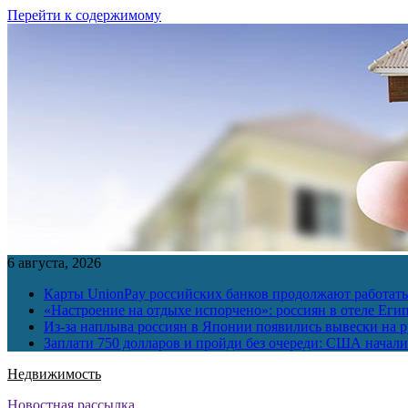
Перейти к содержимому
6 августа, 2026
Карты UnionPay российских банков продолжают работать 
«Настроение на отдыхе испорчено»: россиян в отеле Еги
Из-за наплыва россиян в Японии появились вывески на р
Заплати 750 долларов и пройди без очереди: США начали 
Недвижимость
Новостная рассылка