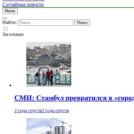
Случайные новости
Меню
Найти:
Заголовки
СМИ: Стамбул превратился в «город
2 года спустя
2 года спустя