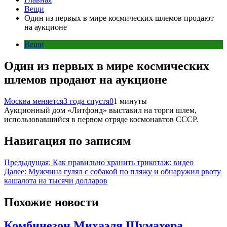
Вещи
Один из первых в мире космических шлемов продают
на аукционе
Вещи
Один из первых в мире космических
шлемов продают на аукционе
Москва меняется
3 года спустя
0
1 минуты
Аукционный дом «Литфонд» выставил на торги шлем,
использовавшийся в первом отряде космонавтов СССР.
Навигация по записям
Предыдущая:
Как правильно хранить трикотаж: видео
Далее:
Мужчина гулял с собакой по пляжу и обнаружил рвоту
кашалота на тысячи долларов
Похожие новости
Комбинезон Михаэля Шумахера