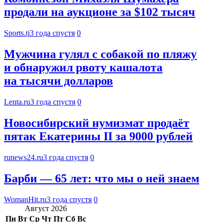
продали на аукционе за $102 тысяч
Sports.tj
3 года спустя
0
Мужчина гулял с собакой по пляжу
и обнаружил рвоту кашалота
на тысячи долларов
Lenta.ru
3 года спустя
0
Новосибирский нумизмат продаёт
пятак Екатерины II за 9000 рублей
runews24.ru
3 года спустя
0
Барби — 65 лет: что мы о ней знаем
WomanHit.ru
3 года спустя
0
Август 2026
Пн
Вт
Ср
Чт
Пт
Сб
Вс