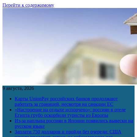
Перейти к содержимому
9 августа, 2026
Карты UnionPay российских банков продолжают
работать за границей, несмотря на санкции ЕС
«Настроение на отдыхе испорчено»: россиян в отеле
Египта грубо оскорбили туристы из Европы
Из-за наплыва россиян в Японии появились вывески на
русском языке
Заплати 750 долларов и пройди без очереди: США