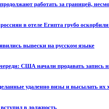
продолжают работать за границей, несм
 россиян в отеле Египта грубо оскорбил
оявились вывески на русском языке
очереди: США начали продавать запись н
сделанные удаленно визы и высылать их 
вступил в должность