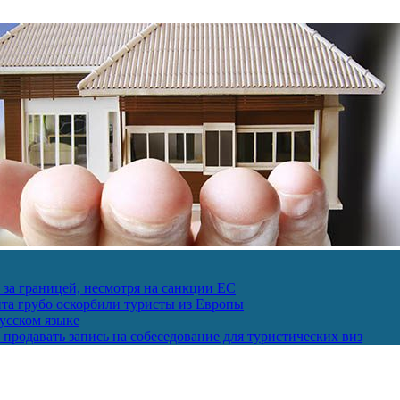
за границей, несмотря на санкции ЕС
пта грубо оскорбили туристы из Европы
усском языке
продавать запись на собеседование для туристических виз