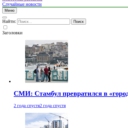
Случайные новости
Меню
Найти:
Заголовки
СМИ: Стамбул превратился в «город
2 года спустя
2 года спустя