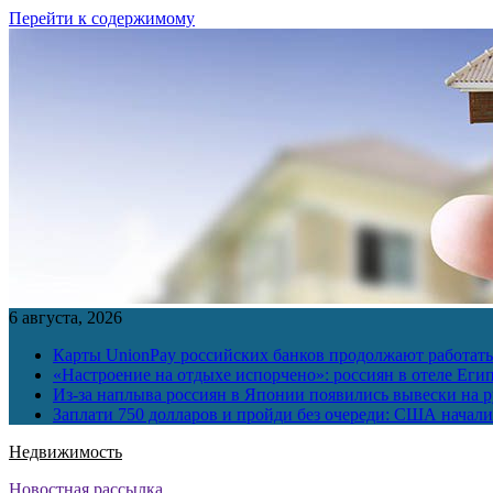
Перейти к содержимому
6 августа, 2026
Карты UnionPay российских банков продолжают работать 
«Настроение на отдыхе испорчено»: россиян в отеле Еги
Из-за наплыва россиян в Японии появились вывески на р
Заплати 750 долларов и пройди без очереди: США начали 
Недвижимость
Новостная рассылка