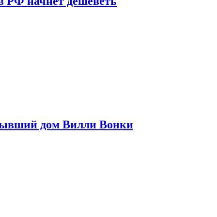
в РФ начнет дешеветь
бывший дом Вилли Вонки