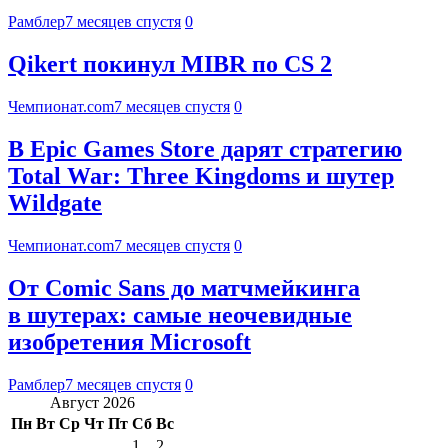
Рамблер
7 месяцев спустя
0
Qikert покинул MIBR по CS 2
Чемпионат.com
7 месяцев спустя
0
В Epic Games Store дарят стратегию
Total War: Three Kingdoms и шутер
Wildgate
Чемпионат.com
7 месяцев спустя
0
От Comic Sans до матчмейкинга
в шутерах: самые неочевидные
изобретения Microsoft
Рамблер
7 месяцев спустя
0
Август 2026
Пн
Вт
Ср
Чт
Пт
Сб
Вс
1
2