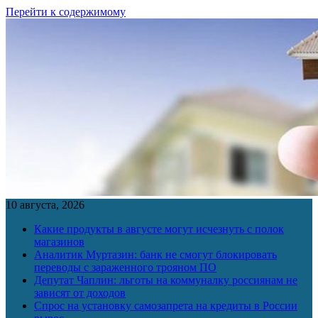
Перейти к содержимому
10 августа, 2026
Какие продукты в августе могут исчезнуть с полок
магазинов
Аналитик Муртазин: банк не смогут блокировать
переводы с зараженного трояном ПО
Депутат Чаплин: льготы на коммуналку россиянам не
зависят от доходов
Спрос на установку самозапрета на кредиты в России