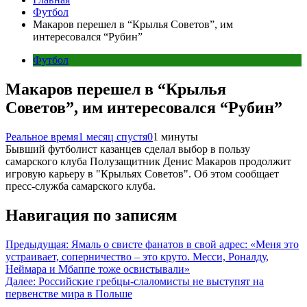
Футбол
Макаров перешел в “Крылья Советов”, им
интересовался “Рубин”
Футбол
Макаров перешел в “Крылья
Советов”, им интересовался “Рубин”
Реальное время
1 месяц спустя
0
1 минуты
Бывший футболист казанцев сделал выбор в пользу
самарского клуба Полузащитник Денис Макаров продолжит
игровую карьеру в "Крыльях Советов". Об этом сообщает
пресс-служба самарского клуба.
Навигация по записям
Предыдущая:
Ямаль о свисте фанатов в свой адрес: «Меня это
устраивает, соперничество – это круто. Месси, Роналду,
Неймара и Мбаппе тоже освистывали»
Далее:
Российские гребцы-слаломисты не выступят на
первенстве мира в Польше