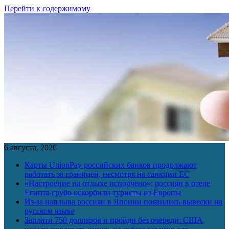
Перейти к содержимому
6 августа, 2026
Карты UnionPay российских банков продолжают
работать за границей, несмотря на санкции ЕС
«Настроение на отдыхе испорчено»: россиян в отеле
Египта грубо оскорбили туристы из Европы
Из-за наплыва россиян в Японии появились вывески на
русском языке
Заплати 750 долларов и пройди без очереди: США