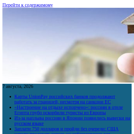
Перейти к содержимому
7 августа, 2026
Карты UnionPay российских банков продолжают
работать за границей, несмотря на санкции ЕС
«Настроение на отдыхе испорчено»: россиян в отеле
Египта грубо оскорбили туристы из Европы
Из-за наплыва россиян в Японии появились вывески на
русском языке
Заплати 750 долларов и пройди без очереди: США