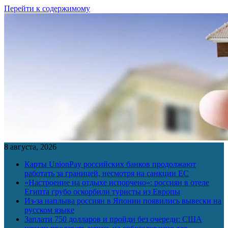
Перейти к содержимому
8 августа, 2026
Карты UnionPay российских банков продолжают
работать за границей, несмотря на санкции ЕС
«Настроение на отдыхе испорчено»: россиян в отеле
Египта грубо оскорбили туристы из Европы
Из-за наплыва россиян в Японии появились вывески на
русском языке
Заплати 750 долларов и пройди без очереди: США