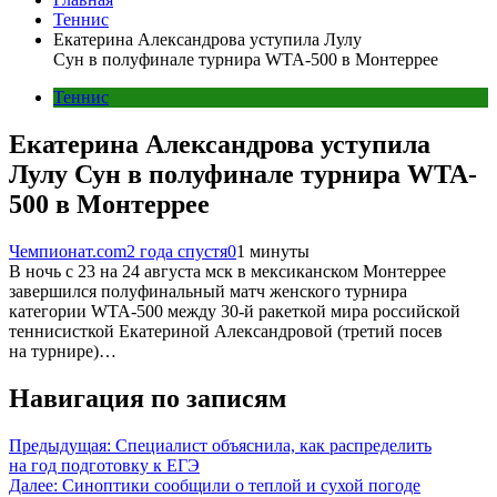
Теннис
Екатерина Александрова уступила Лулу
Сун в полуфинале турнира WTA-500 в Монтеррее
Теннис
Екатерина Александрова уступила
Лулу Сун в полуфинале турнира WTA-
500 в Монтеррее
Чемпионат.com
2 года спустя
0
1 минуты
В ночь с 23 на 24 августа мск в мексиканском Монтеррее
завершился полуфинальный матч женского турнира
категории WTA-500 между 30-й ракеткой мира российской
теннисисткой Екатериной Александровой (третий посев
на турнире)…
Навигация по записям
Предыдущая:
Специалист объяснила, как распределить
на год подготовку к ЕГЭ
Далее:
Синоптики сообщили о теплой и сухой погоде