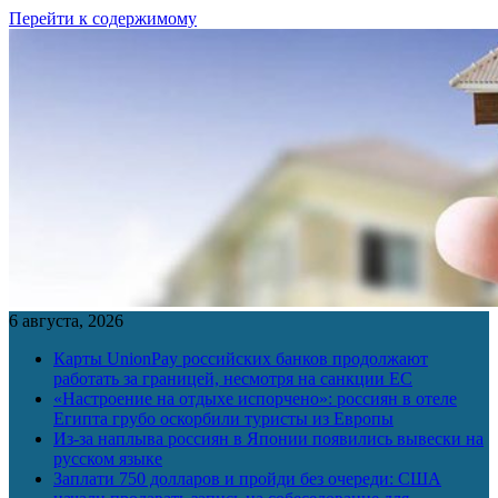
Перейти к содержимому
6 августа, 2026
Карты UnionPay российских банков продолжают
работать за границей, несмотря на санкции ЕС
«Настроение на отдыхе испорчено»: россиян в отеле
Египта грубо оскорбили туристы из Европы
Из-за наплыва россиян в Японии появились вывески на
русском языке
Заплати 750 долларов и пройди без очереди: США