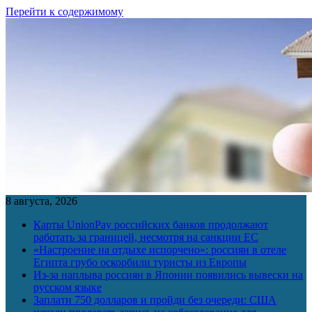
Перейти к содержимому
8 августа, 2026
Карты UnionPay российских банков продолжают
работать за границей, несмотря на санкции ЕС
«Настроение на отдыхе испорчено»: россиян в отеле
Египта грубо оскорбили туристы из Европы
Из-за наплыва россиян в Японии появились вывески на
русском языке
Заплати 750 долларов и пройди без очереди: США