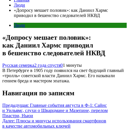
Люди
«Допросу мешает половик»: как Даниил Хармс
приводил в бешенство следователей НКВД
Люди
«Допросу мешает половик»:
как Даниил Хармс приводил
в бешенство следователей НКВД
Русская семерка
2 года спустя
0
1 минуты
В Петербурге в 1905 году появился на свет будущий главный
«тролль» советской власти Даниил Хармс. Его называли
гением бреда и мастером эпатажа.
Навигация по записям
Предыдущая:
Главные события августа в Ф-1: Сайнс
и Уильямс, слухи о Шварцмане и Мазепине, перелом
Пиастри, Ньюи
Далее:
Плюсы и минусы использования смартфонов
в качестве автомобильных ключей