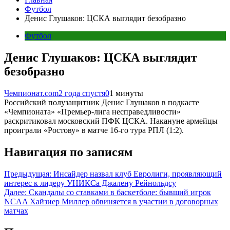
Футбол
Денис Глушаков: ЦСКА выглядит безобразно
Футбол
Денис Глушаков: ЦСКА выглядит
безобразно
Чемпионат.com
2 года спустя
0
1 минуты
Российский полузащитник Денис Глушаков в подкасте
«Чемпионата» «Премьер-лига несправедливости»
раскритиковал московский ПФК ЦСКА. Накануне армейцы
проиграли «Ростову» в матче 16-го тура РПЛ (1:2).
Навигация по записям
Предыдущая:
Инсайдер назвал клуб Евролиги, проявляющий
интерес к лидеру УНИКСа Джалену Рейнольдсу
Далее:
Скандалы со ставками в баскетболе: бывший игрок
NCAA Хайзиер Миллер обвиняется в участии в договорных
матчах