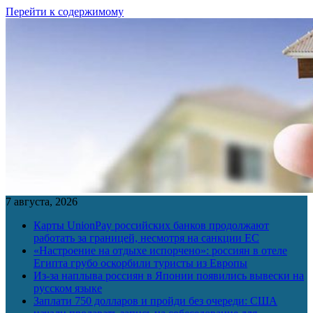
Перейти к содержимому
7 августа, 2026
Карты UnionPay российских банков продолжают
работать за границей, несмотря на санкции ЕС
«Настроение на отдыхе испорчено»: россиян в отеле
Египта грубо оскорбили туристы из Европы
Из-за наплыва россиян в Японии появились вывески на
русском языке
Заплати 750 долларов и пройди без очереди: США