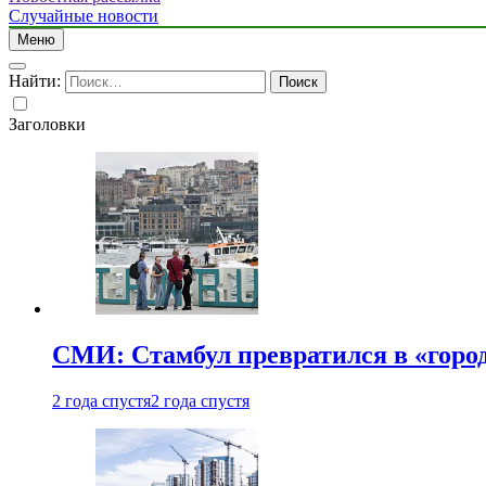
Случайные новости
Меню
Найти:
Заголовки
СМИ: Стамбул превратился в «город
2 года спустя
2 года спустя