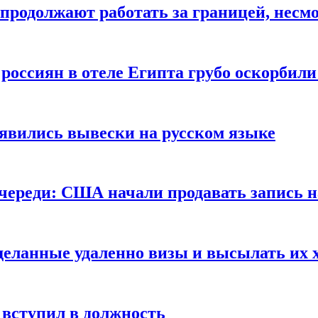
продолжают работать за границей, несм
 россиян в отеле Египта грубо оскорбил
оявились вывески на русском языке
очереди: США начали продавать запись н
сделанные удаленно визы и высылать их 
вступил в должность