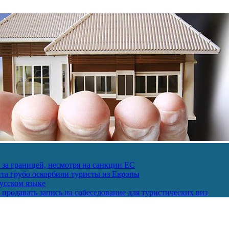
за границей, несмотря на санкции ЕС
пта грубо оскорбили туристы из Европы
усском языке
продавать запись на собеседование для туристических виз