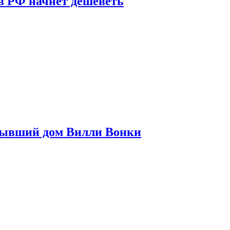
в РФ начнет дешеветь
бывший дом Вилли Вонки