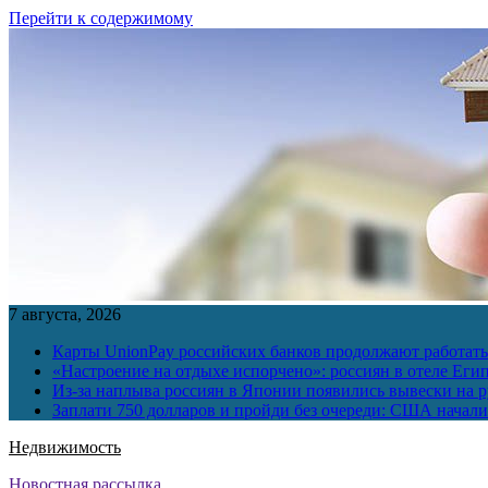
Перейти к содержимому
7 августа, 2026
Карты UnionPay российских банков продолжают работать 
«Настроение на отдыхе испорчено»: россиян в отеле Еги
Из-за наплыва россиян в Японии появились вывески на р
Заплати 750 долларов и пройди без очереди: США начали 
Недвижимость
Новостная рассылка