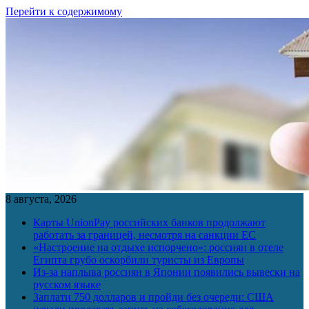
Перейти к содержимому
8 августа, 2026
Карты UnionPay российских банков продолжают
работать за границей, несмотря на санкции ЕС
«Настроение на отдыхе испорчено»: россиян в отеле
Египта грубо оскорбили туристы из Европы
Из-за наплыва россиян в Японии появились вывески на
русском языке
Заплати 750 долларов и пройди без очереди: США