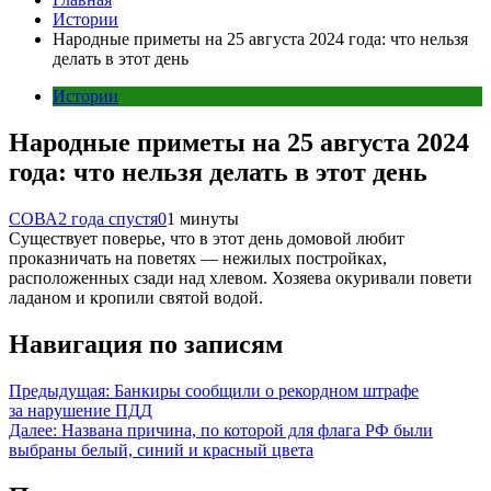
Истории
Народные приметы на 25 августа 2024 года: что нельзя
делать в этот день
Истории
Народные приметы на 25 августа 2024
года: что нельзя делать в этот день
СОВА
2 года спустя
0
1 минуты
Существует поверье, что в этот день домовой любит
проказничать на поветях — нежилых постройках,
расположенных сзади над хлевом. Хозяева окуривали повети
ладаном и кропили святой водой.
Навигация по записям
Предыдущая:
Банкиры сообщили о рекордном штрафе
за нарушение ПДД
Далее:
Названа причина, по которой для флага РФ были
выбраны белый, синий и красный цвета