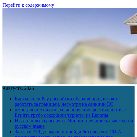
Перейти к содержимому
9 августа, 2026
Карты UnionPay российских банков продолжают
работать за границей, несмотря на санкции ЕС
«Настроение на отдыхе испорчено»: россиян в отеле
Египта грубо оскорбили туристы из Европы
Из-за наплыва россиян в Японии появились вывески на
русском языке
Заплати 750 долларов и пройди без очереди: США