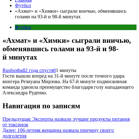
Футбол
«Ахмат» и «Химки» сыграли вничью, обменявшись
голами на 93-й и 98-й минутах
Футбол
«Ахмат» и «Химки» сыграли вничью,
обменявшись голами на 93-й и 98-
й минутах
Rusfootball
2 года спустя
0
1 минуты
Гости вышли вперед на 31-й минуте после точного удара
вингера Резиуана Мирзова. На 67-й минуте подмосковная
команда удвоила преимущество благодаря голу нападающего
Александра Руденко.
Навигация по записям
Предыдущая:
Эксперты назвали лучшие продукты питания
от токсинов
Далее:
106-летняя женщина назвала причину своего
долголетия