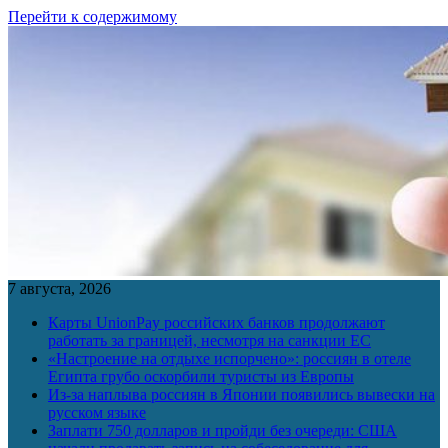
Перейти к содержимому
7 августа, 2026
Карты UnionPay российских банков продолжают
работать за границей, несмотря на санкции ЕС
«Настроение на отдыхе испорчено»: россиян в отеле
Египта грубо оскорбили туристы из Европы
Из-за наплыва россиян в Японии появились вывески на
русском языке
Заплати 750 долларов и пройди без очереди: США