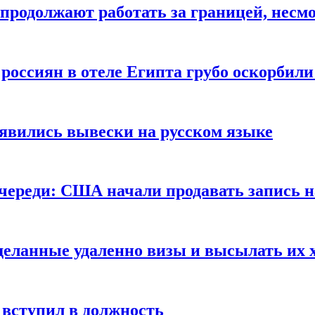
продолжают работать за границей, несм
 россиян в отеле Египта грубо оскорбил
оявились вывески на русском языке
очереди: США начали продавать запись н
сделанные удаленно визы и высылать их 
вступил в должность