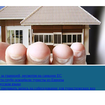
за границей, несмотря на санкции ЕС
пта грубо оскорбили туристы из Европы
усском языке
продавать запись на собеседование для туристических виз