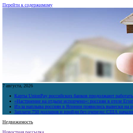
Перейти к содержимому
7 августа, 2026
Карты UnionPay российских банков продолжают работать 
«Настроение на отдыхе испорчено»: россиян в отеле Еги
Из-за наплыва россиян в Японии появились вывески на р
Заплати 750 долларов и пройди без очереди: США начали 
Недвижимость
Новостная рассылка