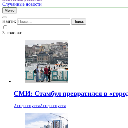
Случайные новости
Меню
Найти:
Заголовки
СМИ: Стамбул превратился в «город
2 года спустя
2 года спустя