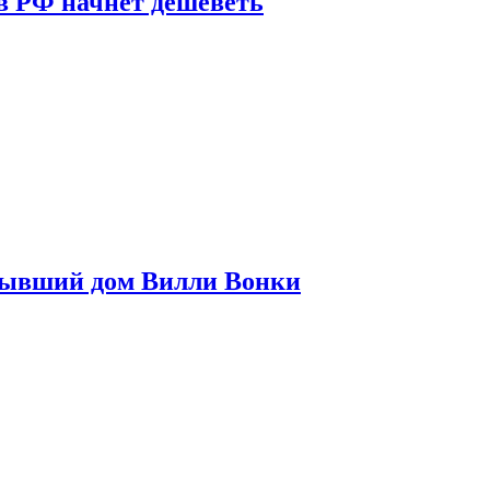
в РФ начнет дешеветь
бывший дом Вилли Вонки