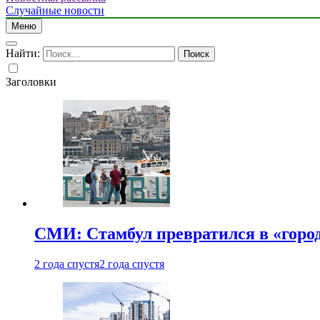
Случайные новости
Меню
Найти:
Заголовки
СМИ: Стамбул превратился в «город
2 года спустя
2 года спустя