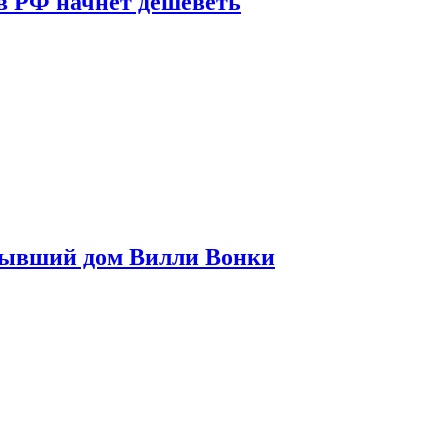
в РФ начнет дешеветь
бывший дом Вилли Вонки