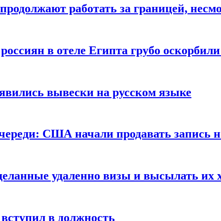
продолжают работать за границей, несм
 россиян в отеле Египта грубо оскорбил
оявились вывески на русском языке
очереди: США начали продавать запись н
сделанные удаленно визы и высылать их 
вступил в должность