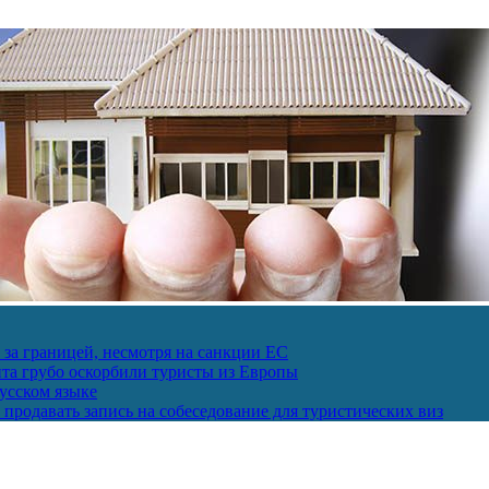
за границей, несмотря на санкции ЕС
пта грубо оскорбили туристы из Европы
усском языке
продавать запись на собеседование для туристических виз