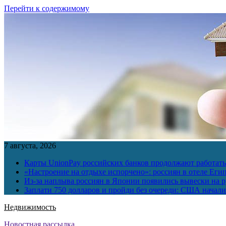
Перейти к содержимому
7 августа, 2026
Карты UnionPay российских банков продолжают работать 
«Настроение на отдыхе испорчено»: россиян в отеле Еги
Из-за наплыва россиян в Японии появились вывески на р
Заплати 750 долларов и пройди без очереди: США начали 
Недвижимость
Новостная рассылка