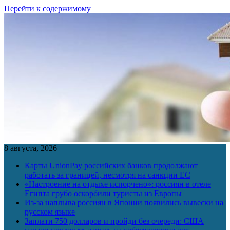
Перейти к содержимому
8 августа, 2026
Карты UnionPay российских банков продолжают
работать за границей, несмотря на санкции ЕС
«Настроение на отдыхе испорчено»: россиян в отеле
Египта грубо оскорбили туристы из Европы
Из-за наплыва россиян в Японии появились вывески на
русском языке
Заплати 750 долларов и пройди без очереди: США