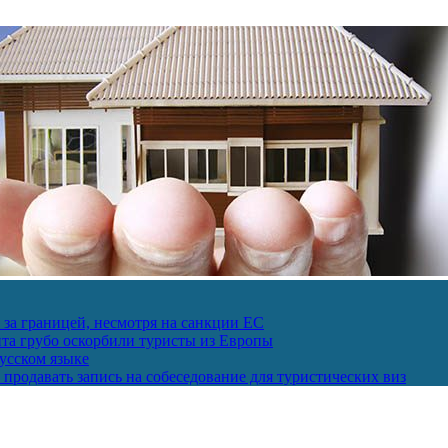
за границей, несмотря на санкции ЕС
пта грубо оскорбили туристы из Европы
усском языке
продавать запись на собеседование для туристических виз