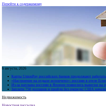
Перейти к содержимому
6 августа, 2026
Карты UnionPay российских банков продолжают работать 
«Настроение на отдыхе испорчено»: россиян в отеле Еги
Из-за наплыва россиян в Японии появились вывески на р
Заплати 750 долларов и пройди без очереди: США начали 
Недвижимость
Новостная рассылка