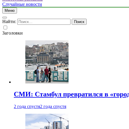
Случайные новости
Меню
Найти:
Заголовки
СМИ: Стамбул превратился в «город
2 года спустя
2 года спустя