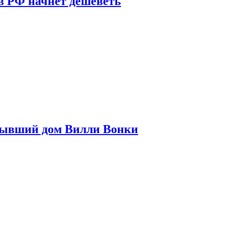
в РФ начнет дешеветь
бывший дом Вилли Вонки