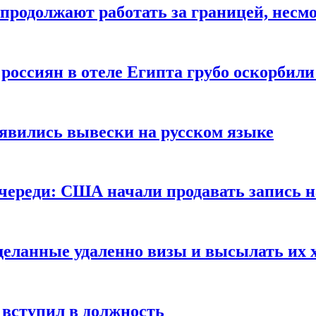
продолжают работать за границей, несм
 россиян в отеле Египта грубо оскорбил
оявились вывески на русском языке
очереди: США начали продавать запись н
сделанные удаленно визы и высылать их 
вступил в должность