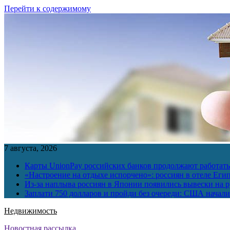
Перейти к содержимому
7 августа, 2026
Карты UnionPay российских банков продолжают работать 
«Настроение на отдыхе испорчено»: россиян в отеле Еги
Из-за наплыва россиян в Японии появились вывески на р
Заплати 750 долларов и пройди без очереди: США начали 
Недвижимость
Новостная рассылка