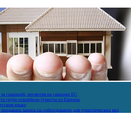
за границей, несмотря на санкции ЕС
пта грубо оскорбили туристы из Европы
усском языке
продавать запись на собеседование для туристических виз