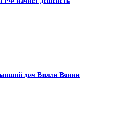
в РФ начнет дешеветь
бывший дом Вилли Вонки