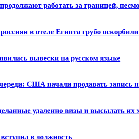
продолжают работать за границей, несм
 россиян в отеле Египта грубо оскорбил
оявились вывески на русском языке
очереди: США начали продавать запись н
сделанные удаленно визы и высылать их 
вступил в должность