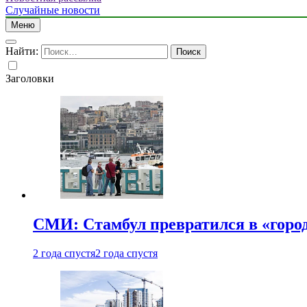
Случайные новости
Меню
Найти:
Заголовки
СМИ: Стамбул превратился в «город
2 года спустя
2 года спустя