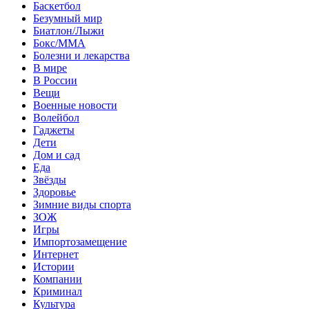
Баскетбол
Безумный мир
Биатлон/Лыжи
Бокс/MMA
Болезни и лекарства
В мире
В России
Вещи
Военные новости
Волейбол
Гаджеты
Дети
Дом и сад
Еда
Звёзды
Здоровье
Зимние виды спорта
ЗОЖ
Игры
Импортозамещение
Интернет
Истории
Компании
Криминал
Культура