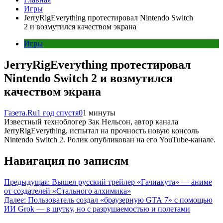
Игры
JerryRigEverything протестировал Nintendo Switch
2 и возмутился качеством экрана
Игры
JerryRigEverything протестировал
Nintendo Switch 2 и возмутился
качеством экрана
Газета.Ru
1 год спустя
0
1 минуты
Известный техноблогер Зак Нельсон, автор канала
JerryRigEverything, испытал на прочность новую консоль
Nintendo Switch 2. Ролик опубликован на его YouTube-канале.
Навигация по записям
Предыдущая:
Вышел русский трейлер «Гачиакута» — аниме
от создателей «Стального алхимика»
Далее:
Пользователь создал «браузерную GTA 7» с помощью
ИИ Grok — в шутку, но с разрушаемостью и полетами