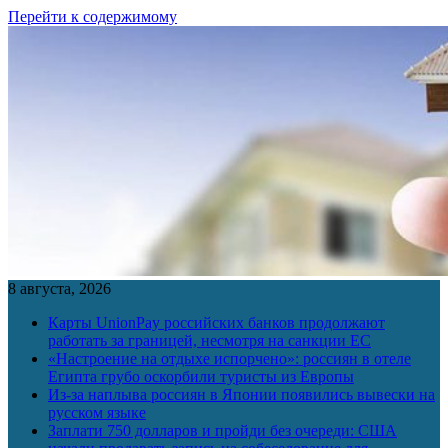
Перейти к содержимому
8 августа, 2026
Карты UnionPay российских банков продолжают
работать за границей, несмотря на санкции ЕС
«Настроение на отдыхе испорчено»: россиян в отеле
Египта грубо оскорбили туристы из Европы
Из-за наплыва россиян в Японии появились вывески на
русском языке
Заплати 750 долларов и пройди без очереди: США