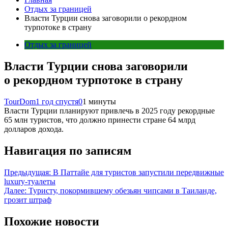
Отдых за границей
Власти Турции снова заговорили о рекордном
турпотоке в страну
Отдых за границей
Власти Турции снова заговорили
о рекордном турпотоке в страну
TourDom
1 год спустя
0
1 минуты
Власти Турции планируют привлечь в 2025 году рекордные
65 млн туристов, что должно принести стране 64 млрд
долларов дохода.
Навигация по записям
Предыдущая:
В Паттайе для туристов запустили передвижные
luxury-туалеты
Далее:
Туристу, покормившему обезьян чипсами в Таиланде,
грозит штраф
Похожие новости