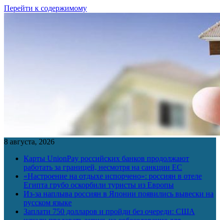
Перейти к содержимому
8 августа, 2026
Карты UnionPay российских банков продолжают
работать за границей, несмотря на санкции ЕС
«Настроение на отдыхе испорчено»: россиян в отеле
Египта грубо оскорбили туристы из Европы
Из-за наплыва россиян в Японии появились вывески на
русском языке
Заплати 750 долларов и пройди без очереди: США