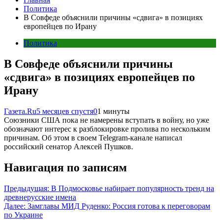
Политика
В Совфеде объяснили причины «сдвига» в позициях
европейцев по Ирану
Политика
В Совфеде объяснили причины
«сдвига» в позициях европейцев по
Ирану
Газета.Ru
5 месяцев спустя
0
1 минуты
Союзники США пока не намерены вступать в войну, но уже
обозначают интерес к разблокировке пролива по нескольким
причинам. Об этом в своем Telegram-канале написал
российский сенатор Алексей Пушков.
Навигация по записям
Предыдущая:
В Подмосковье набирает популярность тренд на
древнерусские имена
Далее:
Замглавы МИД Руденко: Россия готова к переговорам
по Украине