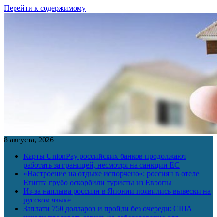
Перейти к содержимому
8 августа, 2026
Карты UnionPay российских банков продолжают
работать за границей, несмотря на санкции ЕС
«Настроение на отдыхе испорчено»: россиян в отеле
Египта грубо оскорбили туристы из Европы
Из-за наплыва россиян в Японии появились вывески на
русском языке
Заплати 750 долларов и пройди без очереди: США