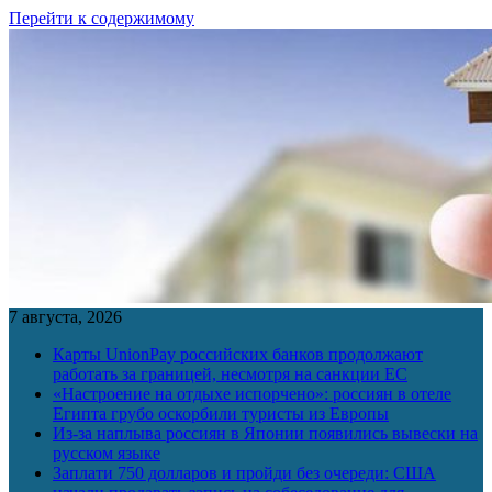
Перейти к содержимому
7 августа, 2026
Карты UnionPay российских банков продолжают
работать за границей, несмотря на санкции ЕС
«Настроение на отдыхе испорчено»: россиян в отеле
Египта грубо оскорбили туристы из Европы
Из-за наплыва россиян в Японии появились вывески на
русском языке
Заплати 750 долларов и пройди без очереди: США