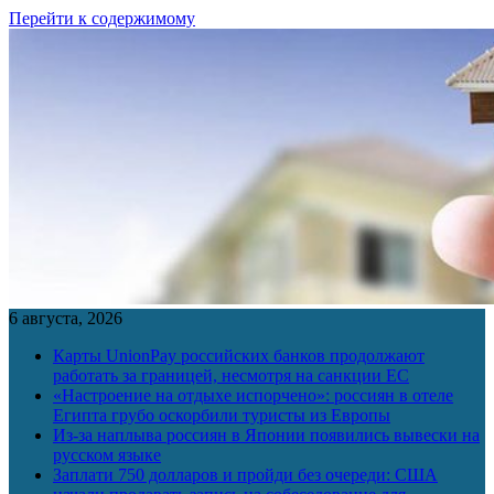
Перейти к содержимому
6 августа, 2026
Карты UnionPay российских банков продолжают
работать за границей, несмотря на санкции ЕС
«Настроение на отдыхе испорчено»: россиян в отеле
Египта грубо оскорбили туристы из Европы
Из-за наплыва россиян в Японии появились вывески на
русском языке
Заплати 750 долларов и пройди без очереди: США