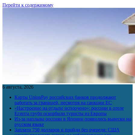
Перейти к содержимому
6 августа, 2026
Карты UnionPay российских банков продолжают
работать за границей, несмотря на санкции ЕС
«Настроение на отдыхе испорчено»: россиян в отеле
Египта грубо оскорбили туристы из Европы
Из-за наплыва россиян в Японии появились вывески на
русском языке
Заплати 750 долларов и пройди без очереди: США