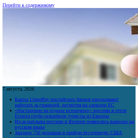
Перейти к содержимому
7 августа, 2026
Карты UnionPay российских банков продолжают
работать за границей, несмотря на санкции ЕС
«Настроение на отдыхе испорчено»: россиян в отеле
Египта грубо оскорбили туристы из Европы
Из-за наплыва россиян в Японии появились вывески на
русском языке
Заплати 750 долларов и пройди без очереди: США