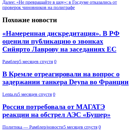
Далее:
«Не превращайте в шоу»: в Госдуме отказались от
проверок чиновников на полиграфе
Похожие новости
«Намеренная дискредитация». В РФ
оценили публикацию о звонках
Сийярто Лаврову на заседаниях ЕС
Рамблер
5 месяцев спустя
0
В Кремле отреагировали на вопрос о
задержании танкера Deyna во Франции
Lenta.ru
5 месяцев спустя
0
Россия потребовала от МАГАТЭ
реакции на обстрел АЭС «Бушер»
Политика — Рамблер/новости
5 месяцев спустя
0