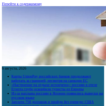
Перейти к содержимому
6 августа, 2026
Карты UnionPay российских банков продолжают
работать за границей, несмотря на санкции ЕС
«Настроение на отдыхе испорчено»: россиян в отеле
Египта грубо оскорбили туристы из Европы
Из-за наплыва россиян в Японии появились вывески на
русском языке
Заплати 750 долларов и пройди без очереди: США